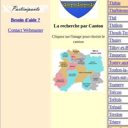
Thibie
Thiéblemo
Thil
Besoin d'aide ?
Thillois
La recherche par Canton
Contact Webmaster
Thoult-Tr
Cliquez sur l'image pour choisir le
Thuisy
canton
Tilloy-et-
Tinqueux
Togny-aux
Toulon-la
Tours-sur
Tramery
Trécon
Tréfols
Trépail
Treslon
Trigny