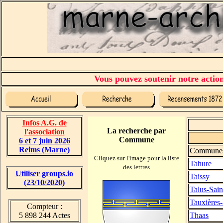
Vous pouvez soutenir notre action 
Infos A.G. de
La recherche par
l'association
Commune
6 et 7 juin 2026
Reims (Marne)
Commune
Cliquez sur l'image pour la liste
Tahure
des lettres
Utiliser groups.io
Taissy
(23/10/2020)
Talus-Sain
Tauxières
Compteur :
5 898 244 Actes
Thaas