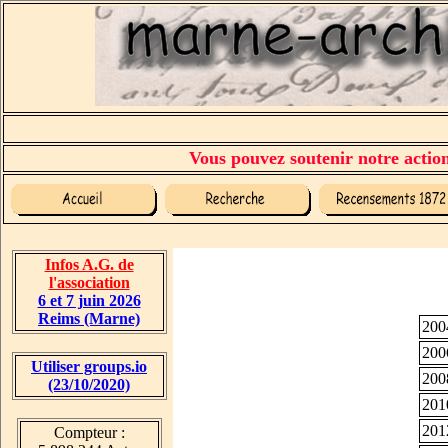
Vous pouvez soutenir notre action 
Infos A.G. de
l'association
6 et 7 juin 2026
Reims (Marne)
200
200
Utiliser groups.io
200
(23/10/2020)
201
201
Compteur :