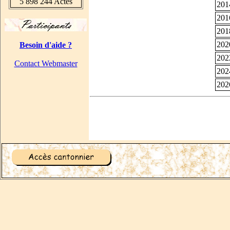
5 898 244 Actes
201
201
201
202
Besoin d'aide ?
202
Contact Webmaster
202
202