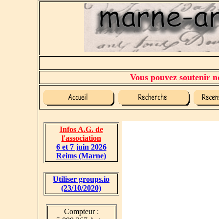
Vous pouvez soutenir no
Infos A.G. de
l'association
6 et 7 juin 2026
Reims (Marne)
Utiliser groups.io
(23/10/2020)
Compteur :