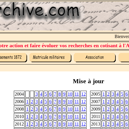
Bienvenue
tre action et faire évoluer vos recherches en cotisant à l'A
Mise à jour
2004
3
4
5
6
7
8
9
10
11
12
2005
1
2
3
4
5
6
2006
1
2
3
4
5
6
7
8
9
10
11
12
2007
1
2
3
4
5
6
2008
1
2
3
4
5
6
7
8
9
10
11
12
2009
1
2
3
4
5
6
2010
1
2
3
4
5
6
7
8
9
10
11
12
2011
1
2
3
4
5
6
2012
1
2
3
4
5
6
7
8
9
10
11
12
2013
1
2
3
4
5
6