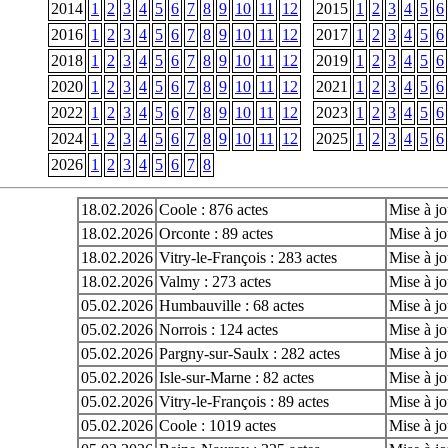
2014
1
2
3
4
5
6
7
8
9
10
11
12
2015
1
2
3
4
5
6
2016
1
2
3
4
5
6
7
8
9
10
11
12
2017
1
2
3
4
5
6
2018
1
2
3
4
5
6
7
8
9
10
11
12
2019
1
2
3
4
5
6
2020
1
2
3
4
5
6
7
8
9
10
11
12
2021
1
2
3
4
5
6
2022
1
2
3
4
5
6
7
8
9
10
11
12
2023
1
2
3
4
5
6
2024
1
2
3
4
5
6
7
8
9
10
11
12
2025
1
2
3
4
5
6
2026
1
2
3
4
5
6
7
8
18.02.2026
Coole : 876 actes
Mise à jo
18.02.2026
Orconte : 89 actes
Mise à jo
18.02.2026
Vitry-le-François : 283 actes
Mise à jo
18.02.2026
Valmy : 273 actes
Mise à jo
05.02.2026
Humbauville : 68 actes
Mise à jo
05.02.2026
Norrois : 124 actes
Mise à jo
05.02.2026
Pargny-sur-Saulx : 282 actes
Mise à jo
05.02.2026
Isle-sur-Marne : 82 actes
Mise à jo
05.02.2026
Vitry-le-François : 89 actes
Mise à jo
05.02.2026
Coole : 1019 actes
Mise à jo