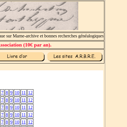
 sur Marne-archive et bonnes recherches généalogiques.
ssociation (10€ par an).
7
8
9
10
11
12
7
8
9
10
11
12
7
8
9
10
11
12
7
8
9
10
11
12
7
8
9
10
11
12