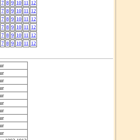
7
8
9
10
11
12
7
8
9
10
11
12
7
8
9
10
11
12
7
8
9
10
11
12
7
8
9
10
11
12
7
8
9
10
11
12
ur
ur
ur
ur
ur
ur
ur
ur
ur
ur