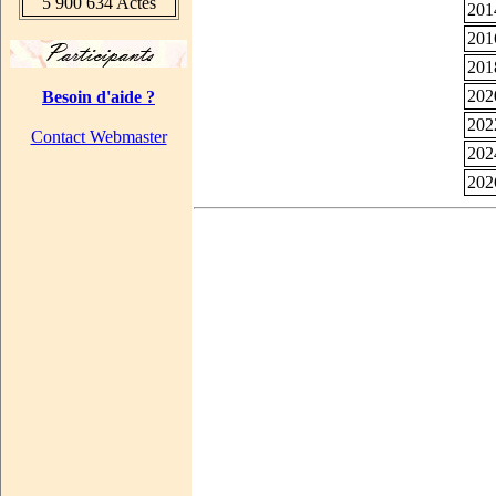
5 900 634 Actes
201
201
201
202
Besoin d'aide ?
202
Contact Webmaster
202
202