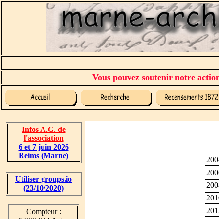
Vous pouvez soutenir notre action 
Infos A.G. de
l'association
6 et 7 juin 2026
Reims (Marne)
200
200
Utiliser groups.io
200
(23/10/2020)
201
201
Compteur :