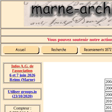
Vous pouvez soutenir notre action 
Infos A.G. de
l'association
6 et 7 juin 2026
Reims (Marne)
200
200
Utiliser groups.io
200
(23/10/2020)
201
201
Compteur :