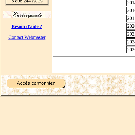
5 898 244 Actes
201
201
201
202
Besoin d'aide ?
202
Contact Webmaster
202
202