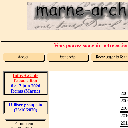
Vous pouvez soutenir notre action 
Infos A.G. de
l'association
6 et 7 juin 2026
Reims (Marne)
200
200
Utiliser groups.io
200
(23/10/2020)
201
201
Compteur :