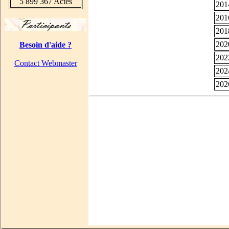
5 899 367 Actes
201
201
201
202
Besoin d'aide ?
202
Contact Webmaster
202
202