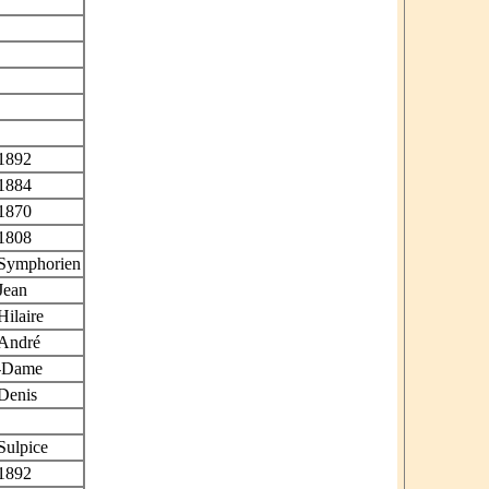
1892
1884
1870
1808
-Symphorien
Jean
Hilaire
-André
-Dame
-Denis
Sulpice
1892