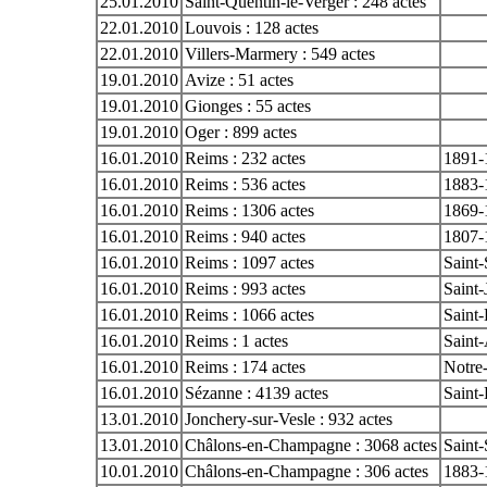
25.01.2010
Saint-Quentin-le-Verger : 248 actes
22.01.2010
Louvois : 128 actes
22.01.2010
Villers-Marmery : 549 actes
19.01.2010
Avize : 51 actes
19.01.2010
Gionges : 55 actes
19.01.2010
Oger : 899 actes
16.01.2010
Reims : 232 actes
1891-
16.01.2010
Reims : 536 actes
1883-
16.01.2010
Reims : 1306 actes
1869-
16.01.2010
Reims : 940 actes
1807-
16.01.2010
Reims : 1097 actes
Saint
16.01.2010
Reims : 993 actes
Saint-
16.01.2010
Reims : 1066 actes
Saint-
16.01.2010
Reims : 1 actes
Saint
16.01.2010
Reims : 174 actes
Notre
16.01.2010
Sézanne : 4139 actes
Saint
13.01.2010
Jonchery-sur-Vesle : 932 actes
13.01.2010
Châlons-en-Champagne : 3068 actes
Saint-
10.01.2010
Châlons-en-Champagne : 306 actes
1883-