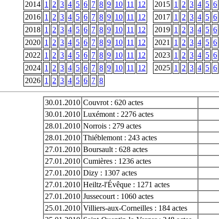
2014
1
2
3
4
5
6
7
8
9
10
11
12
2015
1
2
3
4
5
6
2016
1
2
3
4
5
6
7
8
9
10
11
12
2017
1
2
3
4
5
6
2018
1
2
3
4
5
6
7
8
9
10
11
12
2019
1
2
3
4
5
6
2020
1
2
3
4
5
6
7
8
9
10
11
12
2021
1
2
3
4
5
6
2022
1
2
3
4
5
6
7
8
9
10
11
12
2023
1
2
3
4
5
6
2024
1
2
3
4
5
6
7
8
9
10
11
12
2025
1
2
3
4
5
6
2026
1
2
3
4
5
6
7
8
30.01.2010
Couvrot : 620 actes
30.01.2010
Luxémont : 2276 actes
28.01.2010
Norrois : 279 actes
28.01.2010
Thiéblemont : 243 actes
27.01.2010
Boursault : 628 actes
27.01.2010
Cumières : 1236 actes
27.01.2010
Dizy : 1307 actes
27.01.2010
Heiltz-l'Évêque : 1271 actes
27.01.2010
Jussecourt : 1060 actes
25.01.2010
Villiers-aux-Corneilles : 184 actes