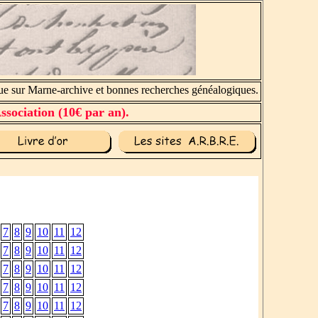
sur Marne-archive et bonnes recherches généalogiques.
ssociation (10€ par an).
7
8
9
10
11
12
7
8
9
10
11
12
7
8
9
10
11
12
7
8
9
10
11
12
7
8
9
10
11
12