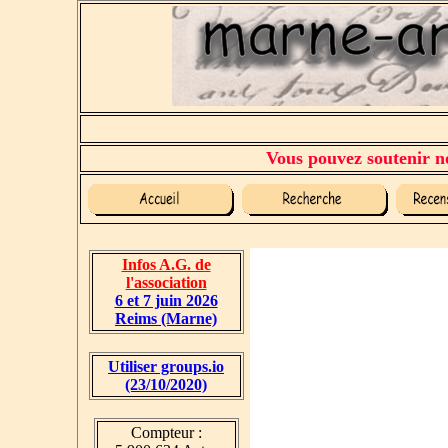
Vous pouvez soutenir no
Infos A.G. de
l'association
6 et 7 juin 2026
Reims (Marne)
Utiliser groups.io
(23/10/2020)
Compteur :