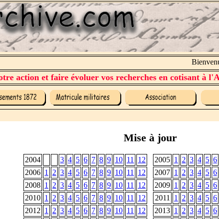
Bienvenue 
tre action et faire évoluer vos recherches en cotisant à l'A
Mise à jour
2004
3
4
5
6
7
8
9
10
11
12
2005
1
2
3
4
5
6
2006
1
2
3
4
5
6
7
8
9
10
11
12
2007
1
2
3
4
5
6
2008
1
2
3
4
5
6
7
8
9
10
11
12
2009
1
2
3
4
5
6
2010
1
2
3
4
5
6
7
8
9
10
11
12
2011
1
2
3
4
5
6
2012
1
2
3
4
5
6
7
8
9
10
11
12
2013
1
2
3
4
5
6