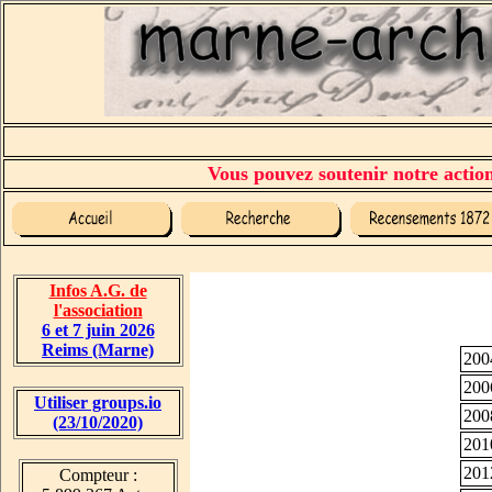
Vous pouvez soutenir notre action 
Infos A.G. de
l'association
6 et 7 juin 2026
Reims (Marne)
200
200
Utiliser groups.io
200
(23/10/2020)
201
201
Compteur :