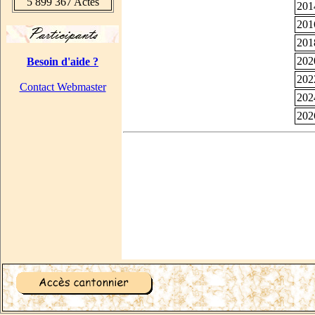
5 899 367 Actes
201
201
201
202
Besoin d'aide ?
202
Contact Webmaster
202
202