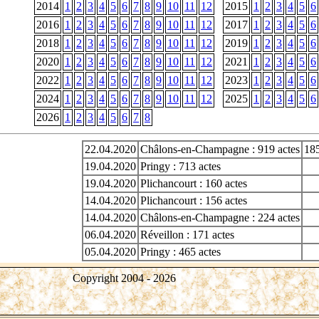
2014
1
2
3
4
5
6
7
8
9
10
11
12
2015
1
2
3
4
5
6
2016
1
2
3
4
5
6
7
8
9
10
11
12
2017
1
2
3
4
5
6
2018
1
2
3
4
5
6
7
8
9
10
11
12
2019
1
2
3
4
5
6
2020
1
2
3
4
5
6
7
8
9
10
11
12
2021
1
2
3
4
5
6
2022
1
2
3
4
5
6
7
8
9
10
11
12
2023
1
2
3
4
5
6
2024
1
2
3
4
5
6
7
8
9
10
11
12
2025
1
2
3
4
5
6
2026
1
2
3
4
5
6
7
8
22.04.2020
Châlons-en-Champagne : 919 actes
18
19.04.2020
Pringy : 713 actes
19.04.2020
Plichancourt : 160 actes
14.04.2020
Plichancourt : 156 actes
14.04.2020
Châlons-en-Champagne : 224 actes
06.04.2020
Réveillon : 171 actes
05.04.2020
Pringy : 465 actes
Copyright 2004 -
2026