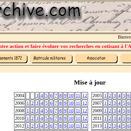
Bienvenu
tre action et faire évoluer vos recherches en cotisant à l'A
Mise à jour
2004
3
4
5
6
7
8
9
10
11
12
2005
1
2
3
4
5
6
2006
1
2
3
4
5
6
7
8
9
10
11
12
2007
1
2
3
4
5
6
2008
1
2
3
4
5
6
7
8
9
10
11
12
2009
1
2
3
4
5
6
2010
1
2
3
4
5
6
7
8
9
10
11
12
2011
1
2
3
4
5
6
2012
1
2
3
4
5
6
7
8
9
10
11
12
2013
1
2
3
4
5
6