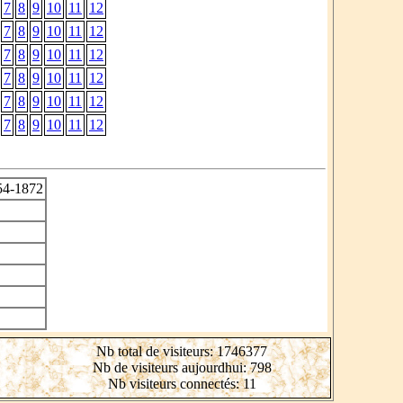
7
8
9
10
11
12
7
8
9
10
11
12
7
8
9
10
11
12
7
8
9
10
11
12
7
8
9
10
11
12
7
8
9
10
11
12
54-1872
Nb total de visiteurs: 1746377
Nb de visiteurs aujourdhui: 798
Nb visiteurs connectés: 11