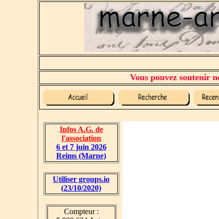
Vous pouvez soutenir no
Infos A.G. de
l'association
6 et 7 juin 2026
Reims (Marne)
Utiliser groups.io
(23/10/2020)
Compteur :