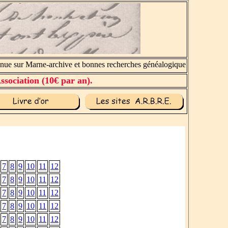
e sur Marne-archive et bonnes recherches généalogiques.
ssociation (10€ par an).
7
8
9
10
11
12
7
8
9
10
11
12
7
8
9
10
11
12
7
8
9
10
11
12
7
8
9
10
11
12