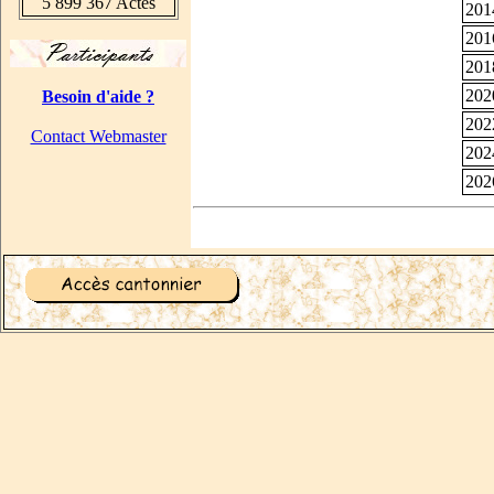
5 899 367 Actes
201
201
201
202
Besoin d'aide ?
202
Contact Webmaster
202
202