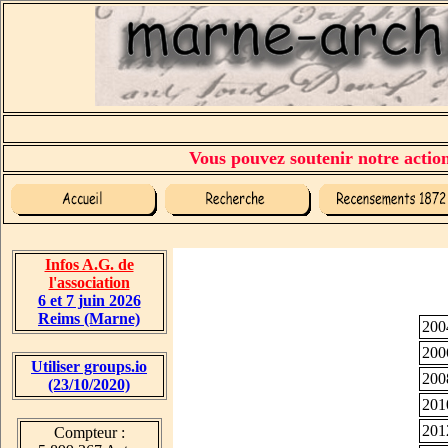
Vous pouvez soutenir notre action 
Infos A.G. de
l'association
6 et 7 juin 2026
Reims (Marne)
200
200
Utiliser groups.io
200
(23/10/2020)
201
201
Compteur :