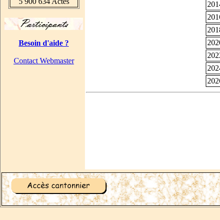
5 900 634 Actes
201
201
201
202
Besoin d'aide ?
202
Contact Webmaster
202
202