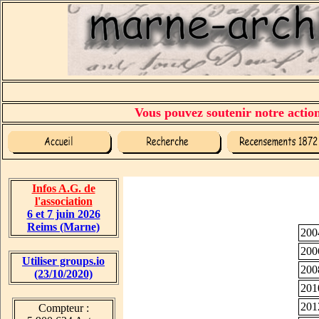
Vous pouvez soutenir notre action 
Infos A.G. de
l'association
6 et 7 juin 2026
Reims (Marne)
200
200
Utiliser groups.io
200
(23/10/2020)
201
201
Compteur :